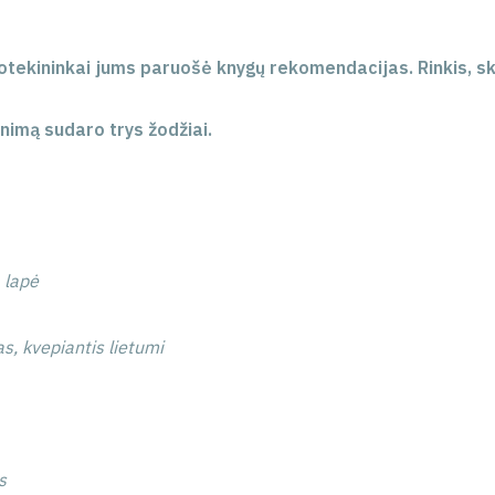
iotekininkai jums paruošė knygų rekomendacijas. Rinkis, ska
inimą sudaro trys žodžiai.
 lapė
s, kvepiantis lietumi
s