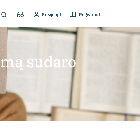
Prisijungti
Registruotis
nimą sudaro