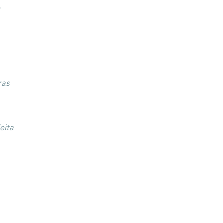
ė
oras
eita