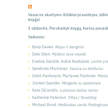
Vasaros skaitymo iššūkiui prasidėjus, bibl
knyga!
1 užduotis.
Perskaityk knygą, kurios pavad
Vaikams:
Benji Davies.
Nojus ir banginis
Debi Gliori.
Mylėsiu tave visada
Evelina Daciūtė, Aušra Kiudulaitė.
Laimė yra
Gendrutis Morkūnas.
Vasara su Katšuniu
Indrė Pavilonytė, Martynas Pavilonis.
Miesta
Jostein Gaarder.
Mergaitė su apelsinais
Kate DiCamillo.
Luizianos kelias namo
Katherine Paterson.
Tiltas į Terabitiją
Michael Bond.
Meškiukas vardu Pedingtona