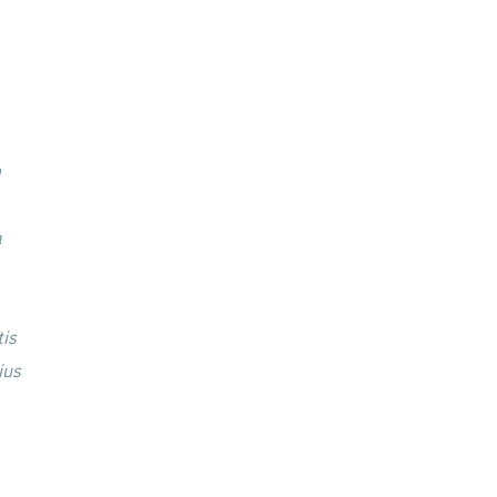
um
a
tis
ius