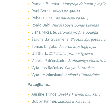
Pamela Butchart.
Mokytoja deimantų vagil
Paul Berna.
Arklys be galvos
Rebeka Una.
Aš pakeisiu pasaulį
Roald Dahl.
Nuostabusis ponas Lapinas
Sigita Mikšaitė.
Istorijos vizgina uodegą
Šarūnė Baltrušaitienė.
Slaptas Spirgutės n
Tomas Dirgėla.
Vasaros atostogų byla
Ulf Stark.
Ištižėliai ir pramuštgalviai
Violeta Palčinskaitė.
Stebuklinga Mocarto fl
Vytautas Račickas.
Čia yra Latatukas
Vytautė Žilinskaitė.
Kelionė į Tandadriką
Paaugliams
:
Aušrinė Tilindė.
Dvylika kruvinų plunksnų
Bobby Palmer.
Izaokas ir kiaušinis