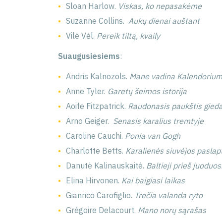
Sloan Harlow.
Viskas, ko nepasakėme
Suzanne Collins.
Aukų dienai auštant
Vilė Vėl.
Pereik tiltą, kvaily
Suaugusiesiems
:
Andris Kalnozols.
Mane vadina Kalendori
Anne Tyler.
Garetų šeimos istorija
Aoife Fitzpatrick.
Raudonasis paukštis gied
Arno Geiger.
Senasis karalius tremtyje
Caroline Cauchi.
Ponia van Gogh
Charlotte Betts.
Karalienės siuvėjos paslap
Danutė Kalinauskaitė.
Baltieji prieš juoduos
Elina Hirvonen.
Kai baigiasi laikas
Gianrico Carofiglio.
Trečia valanda ryto
Grégoire Delacourt.
Mano norų sąrašas