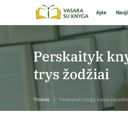
Apie
Nauj
Perskaityk kn
trys žodžiai
Titulinis
Perskaityk knygą, kurios pavadin