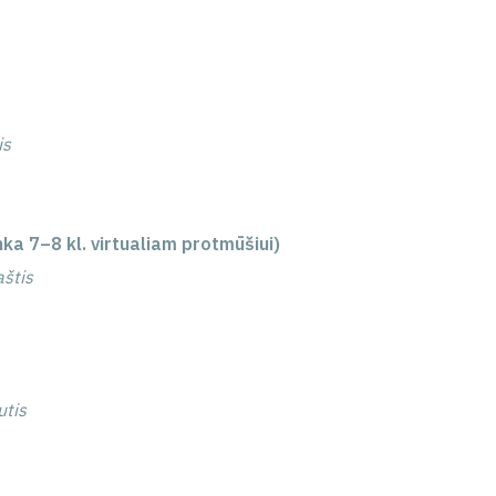
is
nka 7–8 kl. virtualiam protmūšiui)
štis
utis