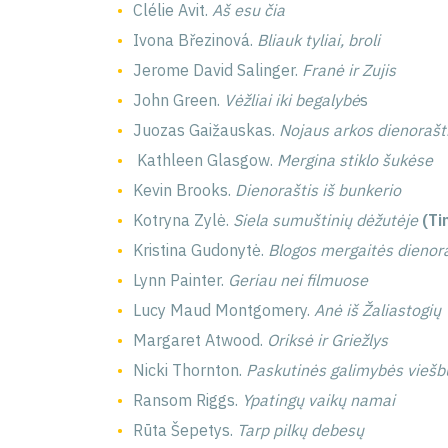
Clélie Avit.
Aš esu čia
Ivona Březinová.
Bliauk tyliai, broli
Jerome David Salinger.
Franė ir Zujis
John Green.
Vėžliai iki begalybė
s
Juozas Gaižauskas.
Nojaus arkos dienorašt
Kathleen Glasgow.
Mergina stiklo šukėse
Kevin Brooks.
Dienoraštis iš bunkerio
Kotryna Zylė.
Siela sumuštinių dėžutėje
(Ti
Kristina Gudonytė.
Blogos mergaitės dienora
Lynn Painter.
Geriau nei filmuose
Lucy Maud Montgomery.
Anė iš Žaliastogių
Margaret Atwood.
Oriksė ir Griežlys
Nicki Thornton.
Paskutinės galimybės viešb
Ransom Riggs.
Ypatingų vaikų namai
Rūta Šepetys.
Tarp pilkų debesų