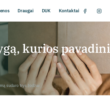
ienos
Draugai
DUK
Kontaktai
ygą, kurios pavadi
imą sudaro trys žodžiai