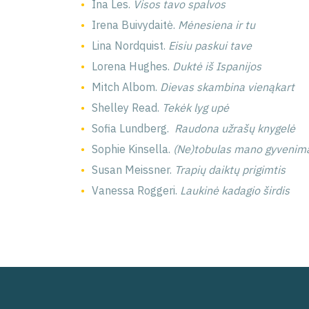
Ina Les.
Visos tavo spalvos
Irena Buivydaitė.
Mėnesiena ir tu
Lina Nordquist.
Eisiu paskui tave
Lorena Hughes.
Duktė iš Ispanijos
Mitch Albom.
Dievas skambina vienąkart
Shelley Read.
Tekėk lyg upė
Sofia Lundberg.
Raudona užrašų knygelė
Sophie Kinsella.
(Ne)tobulas mano gyvenim
Susan Meissner.
Trapių daiktų prigimtis
Vanessa Roggeri.
Laukinė kadagio širdis