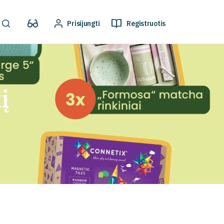
Prisijungti
Registruotis
į