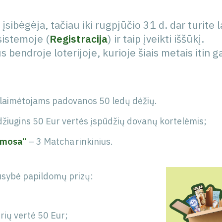
sibėgėja, tačiau iki rugpjūčio 31 d. dar turite l
sistemoje (
Registracija
) ir taip įveikti iššūkį.
aus bendroje loterijoje, kurioje šiais metais itin
 laimėtojams padovanos 50 ledų dėžių.
džiugins 50 Eur vertės įspūdžių dovanų kortelėmis;
rmosa“
– 3 Matcha rinkinius.
gausybė papildomų prizų:
ių vertė 50 Eur;