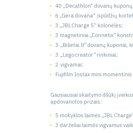
40 „Decathlon“ dovanų kuponų, 
6 „Gera dovana“ įspūdžių kortel
3 „JBL Charge 5“ kolonėlės;
3 magnetiniai „Connetix“ konstr
3 „Bilietai.lt“ dovanų kuponai, 
3 „Lego creator“ rinkiniai;
2 vigvamai;
Fujifilm Instax mini momentinis
Gausiausiai skaitymo iššūkį įvei
apdovanotos prizais:
5 mokyklos laimės „JBL Charge
3 darželiai laimės vigvamus va