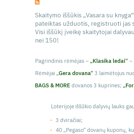
Skaitymo iššūkis „Vasara su knyga“ į
pateiktas užduotis, registruoti jas 
Visi iššūkį įveikę skaitytojai dalyv
nei 150!
Pagrindinis rėmėjas –
„Klasika ledai“
–
Rėmėjai
„
Gera dovana“
3 laimėtojus nu
BAGS & MORE
dovanos 3 kuprines;
„Fo
Loterijoje iššūkio dalyvių lauks 
3 dviračiai;
40 „Pegaso“ dovanų kuponų, kur