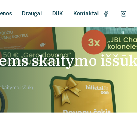
ienos
Draugai
DUK
Kontaktai
iems skaitymo iššūk
 skaitymo iššūkį