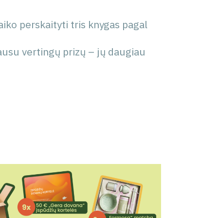
aiko perskaityti tris knygas pagal
 gausu vertingų prizų – jų daugiau