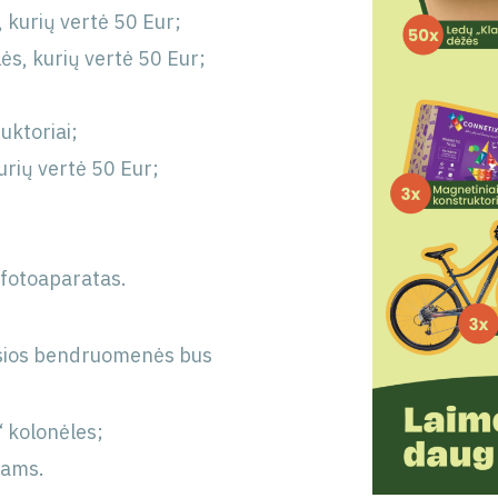
kurių vertė 50 Eur;
ės, kurių vertė 50 Eur;
uktoriai;
kurių vertė 50 Eur;
 fotoaparatas.
kusios bendruomenės bus
“ kolonėles;
ikams.