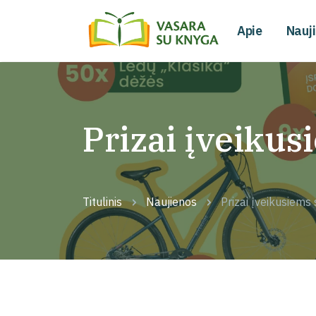
Apie
Nauj
Prizai įveikus
Titulinis
Naujienos
Prizai įveikusiems