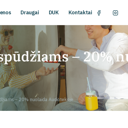
ienos
Draugai
DUK
Kontaktai
įspūdžiams – 20% n
džiams – 20% nuolaida Audiotekoje