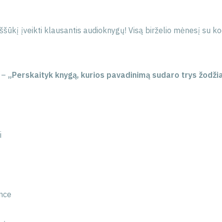
ššūkį įveikti klausantis audioknygų! Visą birželio mėnesį su k
i –
„Perskaityk knygą, kurios pavadinimą sudaro trys žodžia
i
ence