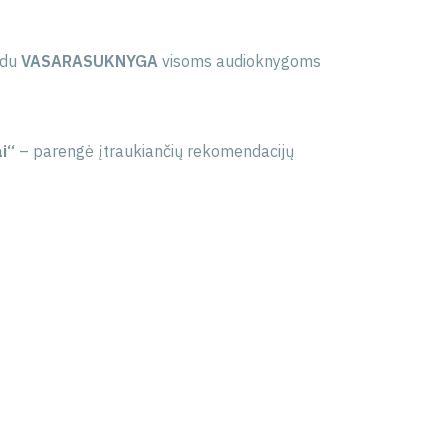
odu
VASARASUKNYGA
visoms audioknygoms
i“
– parengė įtraukiančių rekomendacijų