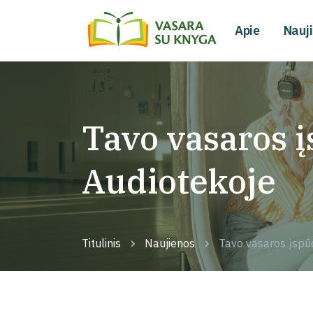
Apie
Nauj
Tavo vasaros 
Audiotekoje
Titulinis
Naujienos
Tavo vasaros įspū