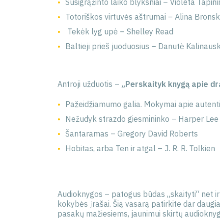
Susigrąžinto laiko blyksniai – Violeta Tapini
Totoriškos virtuvės aštrumai – Alina Brons
Tekėk lyg upė – Shelley Read
Baltieji prieš juoduosius – Danutė Kalinaus
Antroji užduotis –
„Perskaityk knygą apie d
Pažeidžiamumo galia. Mokymai apie autent
Nežudyk strazdo giesmininko – Harper Lee
Šantaramas – Gregory David Roberts
Hobitas, arba Ten ir atgal – J. R. R. Tolkien
Audioknygos – patogus būdas „skaityti“ net ir s
kokybės įrašai. Šią vasarą patirkite dar daugi
pasakų mažiesiems, jaunimui skirtų audioknygų i