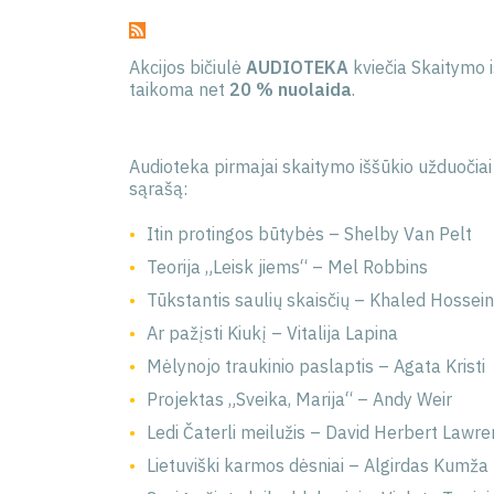
Akcijos bičiulė
AUDIOTEKA
kviečia Skaitymo i
taikoma net
20 % nuolaida
.
Audioteka pirmajai skaitymo iššūkio užduočia
sąrašą:
Itin protingos būtybės – Shelby Van Pelt
Teorija „Leisk jiems“ – Mel Robbins
Tūkstantis saulių skaisčių – Khaled Hossein
Ar pažįsti Kiukį – Vitalija Lapina
Mėlynojo traukinio paslaptis – Agata Kristi
Projektas „Sveika, Marija“ – Andy Weir
Ledi Čaterli meilužis – David Herbert Lawr
Lietuviški karmos dėsniai – Algirdas Kumža