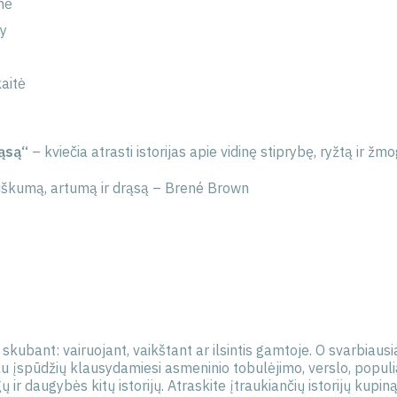
nė
ky
kaitė
rąsą“
– kviečia atrasti istorijas apie vidinę stiprybę, ryžtą ir ž
iškumą, artumą ir drąsą – Brené Brown
kubant: vairuojant, vaikštant ar ilsintis gamtoje. O svarbiausi
au įspūdžių klausydamiesi asmeninio tobulėjimo, verslo, populiar
r daugybės kitų istorijų. Atraskite įtraukiančių istorijų kupiną 