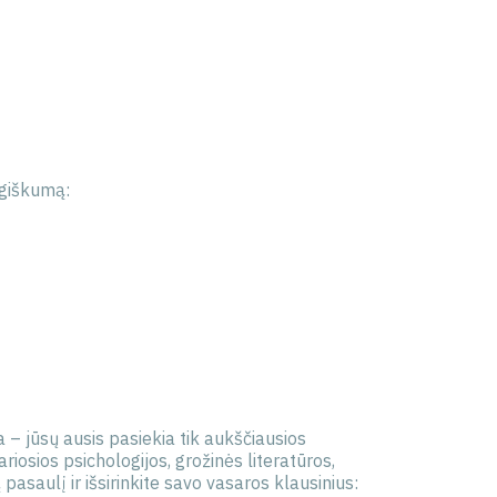
mogiškumą:
a – jūsų ausis pasiekia tik aukščiausios
iosios psichologijos, grožinės literatūros,
pasaulį ir išsirinkite savo vasaros klausinius: