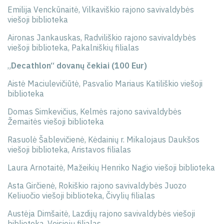
Emilija Venckūnaitė, Vilkaviškio rajono savivaldybės
viešoji biblioteka
Aironas Jankauskas, Radviliškio rajono savivaldybės
viešoji biblioteka, Pakalniškių filialas
„
Decathlon“ dovanų čekiai (100 Eur)
Aistė Maciulevičiūtė, Pasvalio Mariaus Katiliškio viešoji
biblioteka
Domas Simkevičius, Kelmės rajono savivaldybės
Žemaitės viešoji biblioteka
Rasuolė Šablevičienė, Kėdainių r. Mikalojaus Daukšos
viešoji biblioteka, Aristavos filialas
Laura Arnotaitė, Mažeikių Henriko Nagio viešoji biblioteka
Asta Girčienė, Rokiškio rajono savivaldybės Juozo
Keliuočio viešoji biblioteka, Čivylių filialas
Austėja Dimšaitė, Lazdijų rajono savivaldybės viešoji
biblioteka, Veisiejų filialas