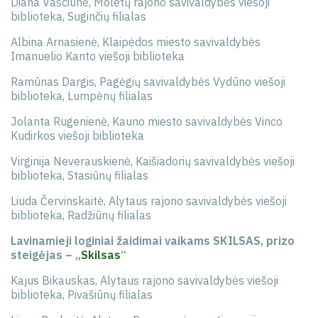
Diana Vaščiūnė, Molėtų rajono savivaldybės viešoji
biblioteka, Suginčių filialas
Albina Arnasienė, Klaipėdos miesto savivaldybės
Imanuelio Kanto viešoji biblioteka
Ramūnas Dargis, Pagėgių savivaldybės Vydūno viešoji
biblioteka, Lumpėnų filialas
Jolanta Rugenienė, Kauno miesto savivaldybės Vinco
Kudirkos viešoji biblioteka
Virginija Neverauskienė, Kaišiadorių savivaldybės viešoji
biblioteka, Stasiūnų filialas
Liuda Červinskaitė, Alytaus rajono savivaldybės viešoji
biblioteka, Radžiūnų filialas
Lavinamieji loginiai žaidimai vaikams SKILSAS, prizo
steigėjas
–
„
Skilsas
“
Kajus Bikauskas, Alytaus rajono savivaldybės viešoji
biblioteka, Pivašiūnų filialas