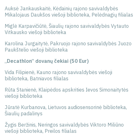
Auksė Jankauskaitė, Kėdainių rajono savivaldybės
Mikalojaus Daukšos viešoji biblioteka, Pelėdnagių filialas
Miglė Karpavičiūtė, Šiaulių rajono savivaldybės Vytauto
Vitkausko viešoji biblioteka
Karolina Jurgaitytė, Pakruojo rajono savivaldybės Juozo
Paukštelio viešoji biblioteka
„
Decathlon“ dovanų čekiai (50 Eur)
Vida Filipienė, Kauno rajono savivaldybės viešoji
biblioteka, Batniavos filialas
Rūta Stanienė, Klaipėdos apskrities Ievos Simonaitytės
viešoji biblioteka
Jūratė Kurbanova, Lietuvos audiosensorinė biblioteka,
Šiaulių padalinys
Žygis Beržinis, Neringos savivaldybės Viktoro Miliūno
viešoji biblioteka, Preilos filialas