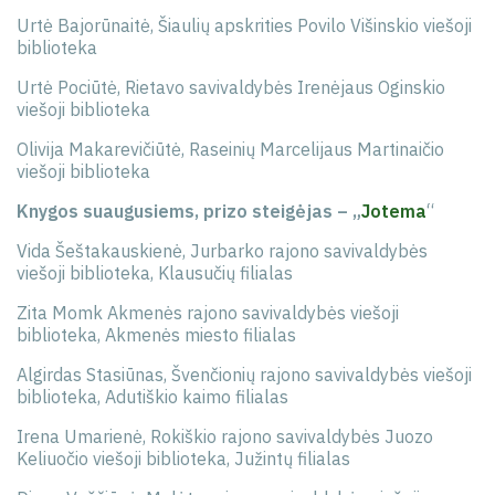
Urtė Bajorūnaitė, Šiaulių apskrities Povilo Višinskio viešoji
biblioteka
Urtė Pociūtė, Rietavo savivaldybės Irenėjaus Oginskio
viešoji biblioteka
Olivija Makarevičiūtė, Raseinių Marcelijaus Martinaičio
viešoji biblioteka
Knygos suaugusiems, prizo steigėjas – „
Jotema
“
Vida Šeštakauskienė, Jurbarko rajono savivaldybės
viešoji biblioteka, Klausučių filialas
Zita Momk Akmenės rajono savivaldybės viešoji
biblioteka, Akmenės miesto filialas
Algirdas Stasiūnas, Švenčionių rajono savivaldybės viešoji
biblioteka, Adutiškio kaimo filialas
Irena Umarienė, Rokiškio rajono savivaldybės Juozo
Keliuočio viešoji biblioteka, Južintų filialas