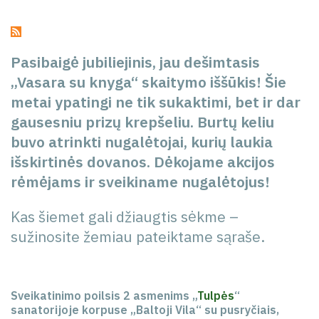
Pasibaigė jubiliejinis, jau dešimtasis
„Vasara su knyga“ skaitymo iššūkis! Šie
metai ypatingi ne tik sukaktimi, bet ir dar
gausesniu prizų krepšeliu. Burtų keliu
buvo atrinkti nugalėtojai, kurių laukia
išskirtinės dovanos. Dėkojame akcijos
rėmėjams ir sveikiname nugalėtojus!
Kas šiemet gali džiaugtis sėkme –
sužinosite žemiau pateiktame sąraše.
Sveikatinimo poilsis 2 asmenims „
Tulpės
“
sanatorijoje korpuse „Baltoji Vila“ su pusryčiais,