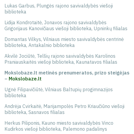
Lukas Garbus, Plungės rajono savivaldybės viešoji
biblioteka
Lidija Kondrotaitė, Jonavos rajono savivaldybės
Grigorijaus Kanovičiaus viešoji biblioteka, Upninkų filialas
Domantas Vilkys, Vilniaus miesto savivaldybės centrinė
biblioteka, Antakalnio biblioteka
Akvilė Jociūtė, Telšių rajono savivaldybės Karolinos
Praniauskaitės viešoji biblioteka, Kaunatavos filialas
Mokslobaze.lt metinės prenumeratos, prizo steigėjas
–
Mokslobaze.lt
Ugnė Filipavičiūtė, Vilniaus Baltupių progimnazijos
biblioteka
Andrėja Cvirkaitė, Marijampolės Petro Kriaučiūno viešoji
biblioteka, Sasnavos filialas
Herkus Piliponis, Kauno miesto savivaldybės Vinco
Kudirkos viešoji biblioteka, Palemono padalinys