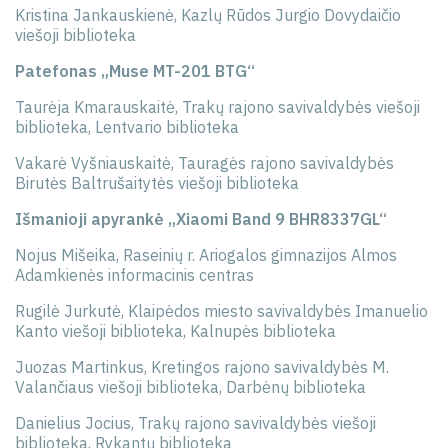
Kristina Jankauskienė, Kazlų Rūdos Jurgio Dovydaičio
viešoji biblioteka
Patefonas „Muse MT-201 BTG“
Taurėja Kmarauskaitė, Trakų rajono savivaldybės viešoji
biblioteka, Lentvario biblioteka
Vakarė Vyšniauskaitė, Tauragės rajono savivaldybės
Birutės Baltrušaitytės viešoji biblioteka
Išmanioji apyrankė „Xiaomi Band 9 BHR8337GL“
Nojus Mišeika, Raseinių r. Ariogalos gimnazijos Almos
Adamkienės informacinis centras
Rugilė Jurkutė, Klaipėdos miesto savivaldybės Imanuelio
Kanto viešoji biblioteka, Kalnupės biblioteka
Juozas Martinkus, Kretingos rajono savivaldybės M.
Valančiaus viešoji biblioteka, Darbėnų biblioteka
Danielius Jocius, Trakų rajono savivaldybės viešoji
biblioteka, Rykantų biblioteka