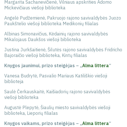
Margarita Sachanevičienė, Vilniaus apskrities Adomo
Mickevičiaus viešoji biblioteka
Angelė Pudžemienė, Pakruojo rajono savivaldybės Juozo
Paukštelio viešoji biblioteka Medikonių filialas
Albinas Simonavičius, Kėdainių rajono savivaldybės
Mikalojaus Daukšos viešoji biblioteka
Justina Jurkšaitienė, Šilutės rajono savivaldybės Fridricho
Bajoraičio viešoji biblioteka, Kintų filialas
Knygos jaunimui, prizo steigėjas
–
„
Alma littera
“
Vanesa Budrytė, Pasvalio Mariaus Katiliškio viešoji
biblioteja
Saulė Čerkauskaitė, Kaišiadorių rajono savivaldybės
viešoji biblioteka
Augustė Plepytė, Šiaulių miesto savivaldybės viešoji
biblioteka, Lieporių filialas
Knygos vaikams, prizo steigėjas
–
„
Alma littera
“