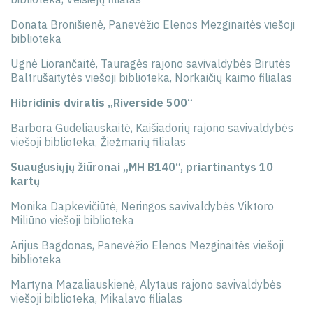
Donata Bronišienė, Panevėžio Elenos Mezginaitės viešoji
biblioteka
Ugnė Liorančaitė, Tauragės rajono savivaldybės Birutės
Baltrušaitytės viešoji biblioteka, Norkaičių kaimo filialas
Hibridinis dviratis „Riverside 500“
Barbora Gudeliauskaitė, Kaišiadorių rajono savivaldybės
viešoji biblioteka, Žiežmarių filialas
Suaugusiųjų žiūronai „MH B140“, priartinantys 10
kartų
Monika Dapkevičiūtė, Neringos savivaldybės Viktoro
Miliūno viešoji biblioteka
Arijus Bagdonas, Panevėžio Elenos Mezginaitės viešoji
biblioteka
Martyna Mazaliauskienė, Alytaus rajono savivaldybės
viešoji biblioteka, Mikalavo filialas