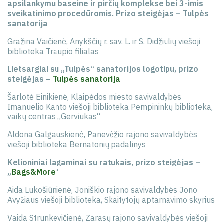
apsilankymu baseine ir pirčių komplekse bei 3-imis
sveikatinimo procedūromis.
Prizo steigėjas – Tulpės
sanatorija
Gražina Vaičienė, Anykščių r. sav. L. ir S. Didžiulių viešoji
biblioteka Traupio filialas
Lietsargiai su „Tulpės“ sanatorijos logotipu,
prizo
steigėjas –
Tulpės sanatorija
Šarlotė Einikienė, Klaipėdos miesto savivaldybės
Imanuelio Kanto viešoji biblioteka Pempininkų biblioteka,
vaikų centras „Gerviukas“
Aldona Galgauskienė, Panevėžio rajono savivaldybės
viešoji biblioteka Bernatonių padalinys
Kelioniniai lagaminai su ratukais, prizo steigėjas –
„
Bags&More
“
Aida Lukošiūnienė, Joniškio rajono savivaldybės Jono
Avyžiaus viešoji biblioteka, Skaitytojų aptarnavimo skyrius
Vaida Strunkevičienė, Zarasų rajono savivaldybės viešoji