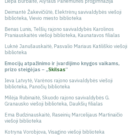
Liepa Burbaitė, Alytaus Panemunės progimnazija
Deimantė Žakevičiūtė, Elektrėnų savivaldybės viešoji
biblioteka, Vievio miesto biblioteka
Benas Lunis, Telšių rajono savivaldybės Karolinos
Praniauskaitės viešoji biblioteka, Kaunatavos filialas
Luknė Janušauskaitė, Pasvalio Mariaus Katiliškio viešoji
biblioteka
Emocijų atpažinimo ir įvardijimo knygos vaikams,
prizo steigėjas – „
Skilsas
“
Ieva Latvytė, Varėnos rajono savivaldybės viešoji
biblioteka, Panočių biblioteka
Milėja Rubinaitė, Skuodo rajono savivaldybės G.
Granausko viešoji biblioteka, Daukšių filialas
Ema Budzinauskaitė, Raseinių Marcelijaus Martinaičio
viešoji biblioteka
Kotryna Vorobjova, Visagino viešoji biblioteka