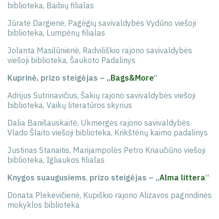
biblioteka, Baibių filialas
Jūratė Dargienė, Pagėgių savivaldybės Vydūno viešoji
biblioteka, Lumpėnų filialas
Jolanta Masilūnienė, Radviliškio rajono savivaldybės
viešoji biblioteka, Šaukoto Padalinys
Kuprinė, prizo steigėjas – „
Bags&More
“
Adrijus Sutrinavičius, Šakių rajono savivaldybės viešoji
biblioteka, Vaikų literatūros skyrius
Dalia Banišauskaitė, Ukmergės rajono savivaldybės
Vlado Šlaito viešoji biblioteka, Krikštėnų kaimo padalinys
Justinas Stanaitis, Marijampolės Petro Kriaučiūno viešoji
biblioteka, Igliaukos filialas
Knygos suaugusiems
,
prizo steigėjas – „
Alma littera
“
Donata Plekevičienė, Kupiškio rajono Alizavos pagrindinės
mokyklos biblioteka