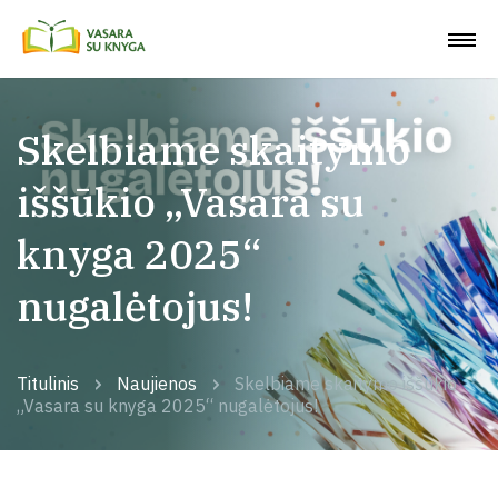
Skelbiame skaitymo
iššūkio „Vasara su
knyga 2025“
nugalėtojus!
Titulinis
Naujienos
Skelbiame skaitymo iššūkio
„Vasara su knyga 2025“ nugalėtojus!