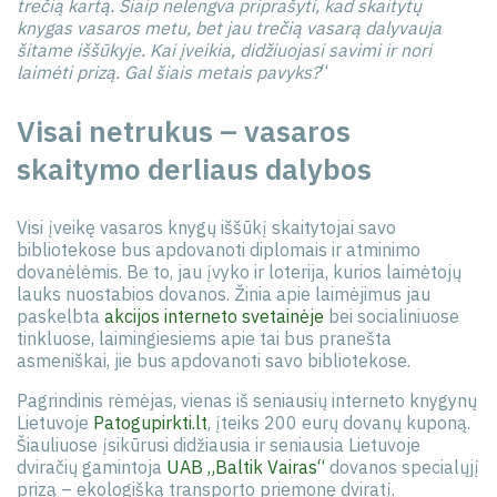
trečią kartą. Šiaip nelengva priprašyti, kad skaitytų
knygas vasaros metu, bet jau trečią vasarą dalyvauja
šitame iššūkyje. Kai įveikia, didžiuojasi savimi ir nori
laimėti prizą. Gal šiais metais pavyks?
“
Visai netrukus – vasaros
skaitymo derliaus dalybos
Visi įveikę vasaros knygų iššūkį skaitytojai savo
bibliotekose bus apdovanoti diplomais ir atminimo
dovanėlėmis. Be to, jau įvyko ir loterija, kurios laimėtojų
lauks nuostabios dovanos. Žinia apie laimėjimus jau
paskelbta
akcijos interneto svetainėje
bei socialiniuose
tinkluose, laimingiesiems apie tai bus pranešta
asmeniškai, jie bus apdovanoti savo bibliotekose.
Pagrindinis rėmėjas, vienas iš seniausių interneto knygynų
Lietuvoje
Patogupirkti.lt
, įteiks 200 eurų dovanų kuponą.
Šiauliuose įsikūrusi didžiausia ir seniausia Lietuvoje
dviračių gamintoja
UAB „Baltik Vairas“
dovanos specialųjį
prizą – ekologišką transporto priemonę dviratį.