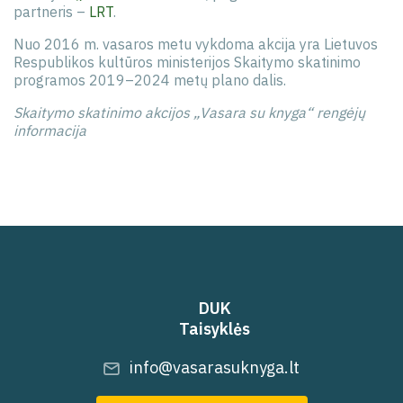
partneris –
LRT
.
Nuo 2016 m. vasaros metu vykdoma akcija yra Lietuvos
Respublikos kultūros ministerijos Skaitymo skatinimo
programos 2019–2024 metų plano dalis.
Skaitymo skatinimo akcijos „Vasara su knyga“ rengėjų
informacija
DUK
Taisyklės
info@vasarasuknyga.lt