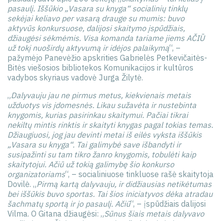
pasaulį. Iššūkio „Vasara su knyga“ socialinių tinklų
sekėjai keliavo per vasarą drauge su mumis: buvo
aktyvūs konkursuose, dalijosi skaitymo įspūdžiais,
džiaugėsi sėkmėmis. Visa komanda tariame jiems AČIŪ
už tokį nuoširdų aktyvumą ir idėjos palaikymą
“, –
pažymėjo Panevėžio apskrities Gabrielės Petkevičaitės-
Bitės viešosios bibliotekos Komunikacijos ir kultūros
vadybos skyriaus vadovė Jurga Žilytė.
„
Dalyvauju jau ne pirmus metus, kiekvienais metais
užduotys vis įdomesnės. Likau sužavėta ir nustebinta
knygomis, kurias pasirinkau skaitymui. Pačiai tikrai
nekiltų mintis rinktis ir skaityti knygas pagal tokias temas.
Džiaugiuosi, jog jau devinti metai iš eilės vyksta iššūkis
„Vasara su knyga“. Tai galimybė save išbandyti ir
susipažinti su tam tikro žanro knygomis, tobulėti kaip
skaitytojui. Ačiū už tokią galimybę šio konkurso
organizatoriams
“, – socialiniuose tinkluose rašė skaitytoja
Dovilė. „
Pirmą kartą dalyvauju, ir didžiausias netikėtumas
bei iššūkis buvo sportas. Tai šios iniciatyvos dėka atradau
šachmatų sportą ir jo pasaulį. Ačiū
“, – įspūdžiais dalijosi
Vilma. O Gitana džiaugėsi: „
Sūnus šiais metais dalyvavo