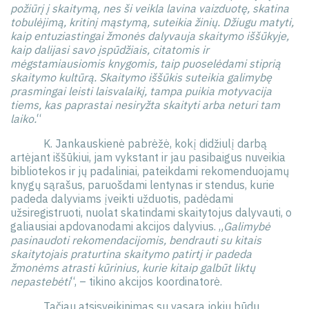
požiūrį į skaitymą, nes ši veikla lavina vaizduotę, skatina
tobulėjimą, kritinį mąstymą, suteikia žinių. Džiugu matyti,
kaip entuziastingai žmonės dalyvauja skaitymo iššūkyje,
kaip dalijasi savo įspūdžiais, citatomis ir
mėgstamiausiomis knygomis, taip puoselėdami stiprią
skaitymo kultūrą. Skaitymo iššūkis suteikia galimybę
prasmingai leisti laisvalaikį, tampa puikia motyvacija
tiems, kas paprastai nesiryžta skaityti arba neturi tam
laiko.
“
K. Jankauskienė pabrėžė, kokį didžiulį darbą
artėjant iššūkiui, jam vykstant ir jau pasibaigus nuveikia
bibliotekos ir jų padaliniai, pateikdami rekomenduojamų
knygų sąrašus, paruošdami lentynas ir stendus, kurie
padeda dalyviams įveikti užduotis, padėdami
užsiregistruoti, nuolat skatindami skaitytojus dalyvauti, o
galiausiai apdovanodami akcijos dalyvius. „
Galimybė
pasinaudoti rekomendacijomis, bendrauti su kitais
skaitytojais praturtina skaitymo patirtį ir padeda
žmonėms atrasti kūrinius, kurie kitaip galbūt liktų
nepastebėti
“, – tikino akcijos koordinatorė.
Tačiau atsisveikinimas su vasara jokiu būdu