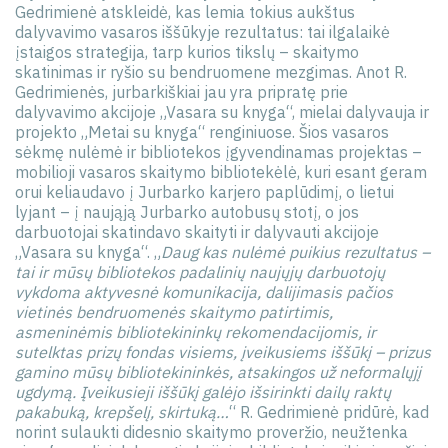
Gedrimienė atskleidė, kas lemia tokius aukštus
dalyvavimo vasaros iššūkyje rezultatus: tai ilgalaikė
įstaigos strategija, tarp kurios tikslų – skaitymo
skatinimas ir ryšio su bendruomene mezgimas. Anot R.
Gedrimienės, jurbarkiškiai jau yra pripratę prie
dalyvavimo akcijoje „Vasara su knyga“, mielai dalyvauja ir
projekto „Metai su knyga“ renginiuose. Šios vasaros
sėkmę nulėmė ir bibliotekos įgyvendinamas projektas –
mobilioji vasaros skaitymo bibliotekėlė, kuri esant geram
orui keliaudavo į Jurbarko karjero paplūdimį, o lietui
lyjant – į naująją Jurbarko autobusų stotį, o jos
darbuotojai skatindavo skaityti ir dalyvauti akcijoje
„Vasara su knyga“. „
Daug kas nulėmė puikius rezultatus –
tai ir mūsų bibliotekos padalinių naujųjų darbuotojų
vykdoma aktyvesnė komunikacija, dalijimasis pačios
vietinės bendruomenės skaitymo patirtimis,
asmeninėmis bibliotekininkų rekomendacijomis, ir
sutelktas prizų fondas visiems, įveikusiems iššūkį – prizus
gamino mūsų bibliotekininkės, atsakingos už neformalųjį
ugdymą. Įveikusieji iššūkį galėjo išsirinkti dailų raktų
pakabuką, krepšelį, skirtuką…
“ R. Gedrimienė pridūrė, kad
norint sulaukti didesnio skaitymo proveržio, neužtenka