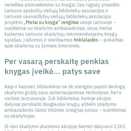
nereiškia atsisveikinimo su knyga! Jau rugsėjį prasidės
Lietuvos apskričių viešųjų bibliotekų asociacijos ir
Lietuvos savivaldybių viešųjų bibliotekų asociacijos
projekto
„Metai su knyga“ renginiai
visoje Lietuvoje –
susitikimai su skaitymo ambasadoriais, visus metus
kuriamas Lietuvos skaitytojų rekomenduojamų knygų
sąrašas, įrašomos ir skelbiamos
tinklalaidės
– pokalbiai
apie skaitymą su žymiais žmonėmis.
Per vasarą perskaitę penkias
knygas įveikė… patys save
Kaip ir kasmet, bibliotekos ne tik stengėsi pasėti derlingą
skaitymo grūdą savo aptarnaujamose teritorijose, bet ir
varžėsi tarpusavyje. Juk bibliotekai, kurioje akcijos
dalyviai perskaitė daugiausia knygų, atiteks skaitymo
ambasadorės Ginos Viliūnės įsteigtas prizas – susitikimas
su skaitytojais.
Iš viso skaitymo skatinimo akcijoje šiemet dalyvavo 1361