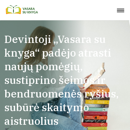
Devintoji „Vasara su
knyga“ padėjo atrasti
naujų pomėgių,
sustiprino šeimos ir
bendruomenės ryšius,
subūrė skaitymo
aistruolius