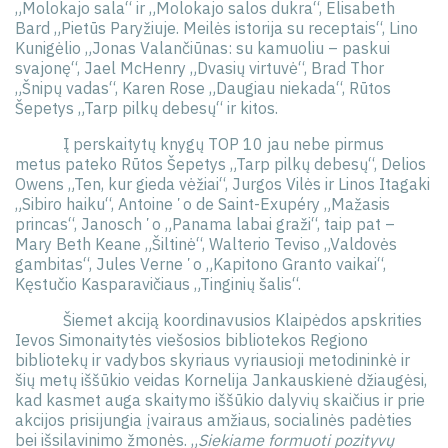
„Molokajo sala“ ir „Molokajo salos dukra“, Elisabeth
Bard „Pietūs Paryžiuje. Meilės istorija su receptais“, Lino
Kunigėlio „Jonas Valančiūnas: su kamuoliu – paskui
svajonę“, Jael McHenry „Dvasių virtuvė“, Brad Thor
„Šnipų vadas“, Karen Rose „Daugiau niekada“, Rūtos
Šepetys „Tarp pilkų debesų“ ir kitos.
Į perskaitytų knygų TOP 10 jau nebe pirmus
metus pateko Rūtos Šepetys „Tarp pilkų debesų“, Delios
Owens „Ten, kur gieda vėžiai“, Jurgos Vilės ir Linos Itagaki
„Sibiro haiku“, Antoineʼo de Saint-Exupéry „Mažasis
princas“, Janoschʼo „Panama labai graži“, taip pat –
Mary Beth Keane „Šiltinė“, Walterio Teviso „Valdovės
gambitas“, Jules Verneʼo „Kapitono Granto vaikai“,
Kęstučio Kasparavičiaus „Tinginių šalis“.
Šiemet akciją koordinavusios Klaipėdos apskrities
Ievos Simonaitytės viešosios bibliotekos Regiono
bibliotekų ir vadybos skyriaus vyriausioji metodininkė ir
šių metų iššūkio veidas Kornelija Jankauskienė džiaugėsi,
kad kasmet auga skaitymo iššūkio dalyvių skaičius ir prie
akcijos prisijungia įvairaus amžiaus, socialinės padėties
bei išsilavinimo žmonės. „
Siekiame formuoti pozityvų