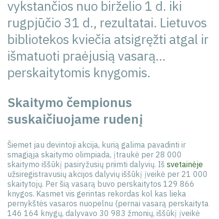
vykstančios nuo birželio 1 d. iki
rugpjūčio 31 d., rezultatai. Lietuvos
bibliotekos kviečia atsigręžti atgal ir
išmatuoti praėjusią vasarą…
perskaitytomis knygomis.
Skaitymo čempionus
suskaičiuojame rudenį
Šiemet jau devintoji akcija, kurią galima pavadinti ir
smagiąja skaitymo olimpiada, įtraukė per 28 000
skaitymo iššūkį pasiryžusių priimti dalyvių. Iš
svetainėje
užsiregistravusių akcijos dalyvių iššūkį įveikė per 21 000
skaitytojų. Per šią vasarą buvo perskaitytos 129 866
knygos. Kasmet vis gerintas rekordas kol kas lieka
pernykštės vasaros nuopelnu (pernai vasarą perskaityta
146 164 knygų, dalyvavo 30 983 žmonių, iššūkį įveikė