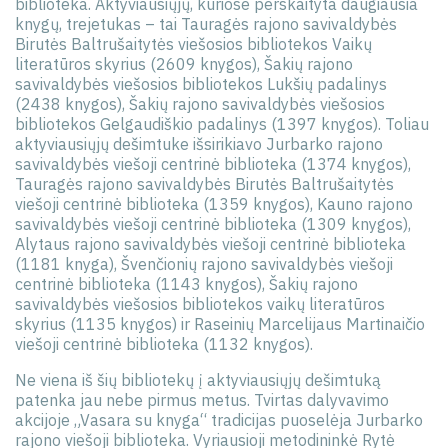
biblioteka. Aktyviausiųjų, kuriose perskaityta daugiausia
knygų, trejetukas – tai Tauragės rajono savivaldybės
Birutės Baltrušaitytės viešosios bibliotekos Vaikų
literatūros skyrius (2609 knygos), Šakių rajono
savivaldybės viešosios bibliotekos Lukšių padalinys
(2438 knygos), Šakių rajono savivaldybės viešosios
bibliotekos Gelgaudiškio padalinys (1397 knygos). Toliau
aktyviausiųjų dešimtuke išsirikiavo Jurbarko rajono
savivaldybės viešoji centrinė biblioteka (1374 knygos),
Tauragės rajono savivaldybės Birutės Baltrušaitytės
viešoji centrinė biblioteka (1359 knygos), Kauno rajono
savivaldybės viešoji centrinė biblioteka (1309 knygos),
Alytaus rajono savivaldybės viešoji centrinė biblioteka
(1181 knyga), Švenčionių rajono savivaldybės viešoji
centrinė biblioteka (1143 knygos), Šakių rajono
savivaldybės viešosios bibliotekos vaikų literatūros
skyrius (1135 knygos) ir Raseinių Marcelijaus Martinaičio
viešoji centrinė biblioteka (1132 knygos).
Ne viena iš šių bibliotekų į aktyviausiųjų dešimtuką
patenka jau nebe pirmus metus. Tvirtas dalyvavimo
akcijoje „Vasara su knyga“ tradicijas puoselėja Jurbarko
rajono viešoji biblioteka. Vyriausioji metodininkė Rytė