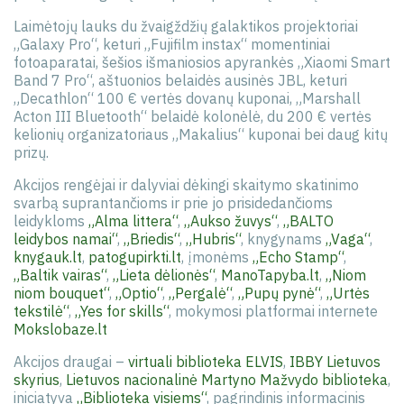
Laimėtojų lauks du žvaigždžių galaktikos projektoriai
„Galaxy Pro“, keturi „Fujifilm instax“ momentiniai
fotoaparatai, šešios išmaniosios apyrankės „Xiaomi Smart
Band 7 Pro“, aštuonios belaidės ausinės JBL, keturi
„Decathlon“ 100 € vertės dovanų kuponai, „Marshall
Acton III Bluetooth“ belaidė kolonėlė, du 200 € vertės
kelionių organizatoriaus „Makalius“ kuponai bei daug kitų
prizų.
Akcijos rengėjai ir dalyviai dėkingi skaitymo skatinimo
svarbą suprantančioms ir prie jo prisidedančioms
leidykloms
„Alma littera“
,
„Aukso žuvys“
,
„BALTO
leidybos namai“
,
„Briedis“
,
„Hubris“
, knygynams
„Vaga“
,
knygauk.lt
,
patogupirkti.lt
, įmonėms
„Echo Stamp“
,
„Baltik vairas“
,
„Lieta dėlionės“
,
ManoTapyba.lt
,
„Niom
niom bouquet“
,
„Optio“
,
„Pergalė“
,
„Pupų pynė“
,
„Urtės
tekstilė“
,
„Yes for skills“
, mokymosi platformai internete
Mokslobaze.lt
Akcijos draugai –
virtuali biblioteka ELVIS
,
​​​​​​​​IBBY Lietuvos
skyrius
,
Lietuvos nacionalinė Martyno Mažvydo biblioteka
,
iniciatyva
„Biblioteka visiems“
, pagrindinis informacinis