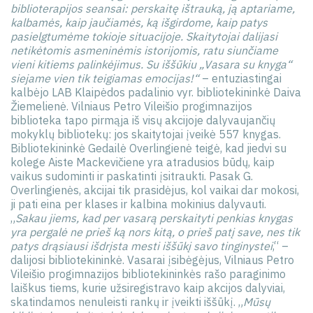
biblioterapijos seansai: perskaitę ištrauką, ją aptariame,
kalbamės, kaip jaučiamės, ką išgirdome, kaip patys
pasielgtumėme tokioje situacijoje. Skaitytojai dalijasi
netikėtomis asmeninėmis istorijomis, ratu siunčiame
vieni kitiems palinkėjimus. Su iššūkiu „Vasara su knyga“
siejame vien tik teigiamas emocijas!“
– entuziastingai
kalbėjo LAB Klaipėdos padalinio vyr. bibliotekininkė Daiva
Žiemelienė. Vilniaus Petro Vileišio progimnazijos
biblioteka tapo pirmąja iš visų akcijoje dalyvaujančių
mokyklų bibliotekų: jos skaitytojai įveikė 557 knygas.
Bibliotekininkė Gedailė Overlingienė teigė, kad jiedvi su
kolege Aiste Mackevičiene yra atradusios būdų, kaip
vaikus sudominti ir paskatinti įsitraukti. Pasak G.
Overlingienės, akcijai tik prasidėjus, kol vaikai dar mokosi,
ji pati eina per klases ir kalbina mokinius dalyvauti.
„
Sakau jiems, kad per vasarą perskaityti penkias knygas
yra pergalė ne prieš ką nors kitą, o prieš patį save, nes tik
patys drąsiausi išdrįsta mesti iššūkį savo tinginystei
,“ –
dalijosi bibliotekininkė. Vasarai įsibėgėjus, Vilniaus Petro
Vileišio progimnazijos bibliotekininkės rašo paraginimo
laiškus tiems, kurie užsiregistravo kaip akcijos dalyviai,
skatindamos nenuleisti rankų ir įveikti iššūkį. „
Mūsų