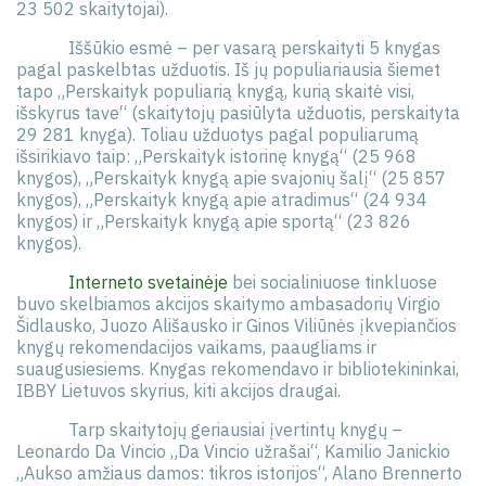
23 502 skaitytojai).
Iššūkio esmė – per vasarą perskaityti 5 knygas
pagal paskelbtas užduotis. Iš jų populiariausia šiemet
tapo „Perskaityk populiarią knygą, kurią skaitė visi,
išskyrus tave“ (skaitytojų pasiūlyta užduotis, perskaityta
29 281 knyga). Toliau užduotys pagal populiarumą
išsirikiavo taip: „Perskaityk istorinę knygą“ (25 968
knygos), „Perskaityk knygą apie svajonių šalį“ (25 857
knygos), „Perskaityk knygą apie atradimus“ (24 934
knygos) ir „Perskaityk knygą apie sportą“ (23 826
knygos).
Interneto svetainėje
bei socialiniuose tinkluose
buvo skelbiamos akcijos skaitymo ambasadorių Virgio
Šidlausko, Juozo Ališausko ir Ginos Viliūnės įkvepiančios
knygų rekomendacijos vaikams, paaugliams ir
suaugusiesiems. Knygas rekomendavo ir bibliotekininkai,
IBBY Lietuvos skyrius, kiti akcijos draugai.
Tarp skaitytojų geriausiai įvertintų knygų –
Leonardo Da Vincio „Da Vincio užrašai“, Kamilio Janickio
„Aukso amžiaus damos: tikros istorijos“, Alano Brennerto