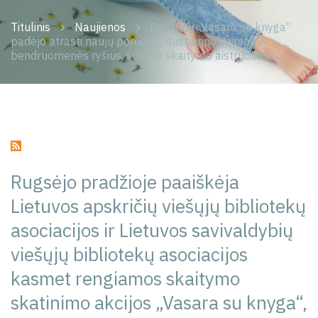
Titulinis
Naujienos
Devintoji „Vasara su knyga“
padėjo atrasti naujų pomėgių, sustiprino šeimos ir
bendruomenės ryšius, subūrė skaitymo aistruolius
Rugsėjo pradžioje paaiškėja
Lietuvos apskričių viešųjų bibliotekų
asociacijos ir Lietuvos savivaldybių
viešųjų bibliotekų asociacijos
kasmet rengiamos skaitymo
skatinimo akcijos „Vasara su knyga“,