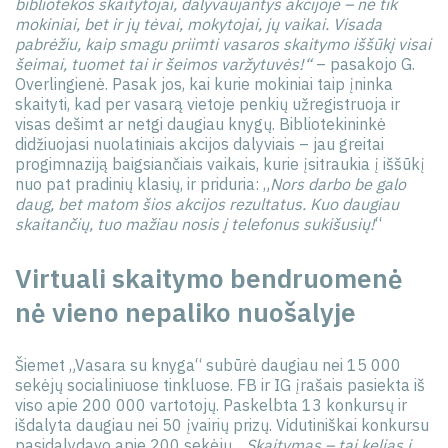
bibliotekos skaitytojai, dalyvaujantys akcijoje – ne tik
mokiniai, bet ir jų tėvai, mokytojai, jų vaikai. Visada
pabrėžiu, kaip smagu priimti vasaros skaitymo iššūkį visai
šeimai, tuomet tai ir šeimos varžytuvės!“
– pasakojo G.
Overlingienė. Pasak jos, kai kurie mokiniai taip įninka
skaityti, kad per vasarą vietoje penkių užregistruoja ir
visas dešimt ar netgi daugiau knygų. Bibliotekininkė
didžiuojasi nuolatiniais akcijos dalyviais – jau greitai
progimnaziją baigsiančiais vaikais, kurie įsitraukia į iššūkį
nuo pat pradinių klasių, ir priduria: „
Nors darbo be galo
daug, bet matom šios akcijos rezultatus. Kuo daugiau
skaitančių, tuo mažiau nosis į telefonus sukišusių!
“
Virtuali skaitymo bendruomenė
nė vieno nepaliko nuošalyje
Šiemet „Vasara su knyga“ subūrė daugiau nei 15 000
sekėjų socialiniuose tinkluose. FB ir IG įrašais pasiekta iš
viso apie 200 000 vartotojų. Paskelbta 13 konkursų ir
išdalyta daugiau nei 50 įvairių prizų. Vidutiniškai konkursu
pasidalydavo apie 200 sekėjų. „
Skaitymas – tai kelias į