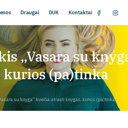
ienos
Draugai
DUK
Kontaktai
is „Vasara su knyga
, kurios (pa)tinka
Vasara su knyga“ kviečia atrasti knygas, kurios (pa)tinka