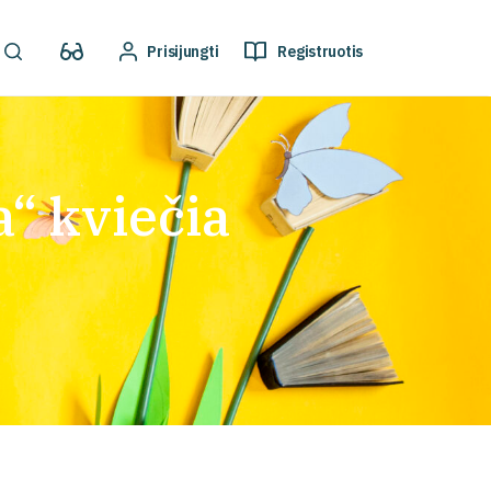
Prisijungti
Registruotis
“ kviečia