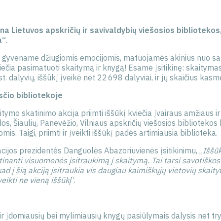
na Lietuvos apskričių ir savivaldybių viešosios bibliotekos,
a“
.
s, gyvename džiugiomis emocijomis, matuojamės akinius nuo sa
ečia pasimatuoti skaitymą ir knygą! Esame įsitikinę: skaityma
. dalyvių, iššūkį įveikė net 22 698 dalyviai, ir jų skaičius kas
sčio bibliotekoje
itymo skatinimo akcija priimti iššūkį kviečia įvairaus amžiaus ir 
, Šiaulių, Panevėžio, Vilniaus apskričių viešosios bibliotekos
is. Taigi, priimti ir įveikti iššūkį padės artimiausia biblioteka
acijos prezidentės Danguolės Abazoriuvienės įsitikinimu, „
Iššūk
tinanti visuomenės įsitraukimą į skaitymą. Tai tarsi savotiškos v
 į šią akciją įsitraukia vis daugiau kaimiškųjų vietovių skaity
eikti ne vieną iššūkį
“.
s ir įdomiausių bei mylimiausių knygų pasiūlymais dalysis net 