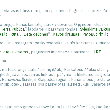
adeda visas būrys draugų bei partnerių. Pagrindinius prizus ši
kį.
oterijoje, kurios laimėtojų laukia dovanos. O jų nepritrūks, nes a
„
Terra Publica
“, labdaros ir paramos fondas „
Švieskime vaikus
s.lt
, „
Rūta
“, „
Lieta dėlionės
“, „
Kavos draugas
“,
Patogupirkti.lt
,
ok“ ir „Instagram“ paskyrose vyks įvairūs konkursai, kuriuose 
blioteka visiems
“, pagrindinis informacinis partneris –
LRT
.
imai
tu surengs stalo žaidimų iššūkį. Paskelbus iššūkio startą, lan
įkelti į savo socialinius tinklus ir pažymėti atitinkamomis gr
o, Panevėžio, Šiaulių ir Klaipėdos regionų, kuriems bus įteikta
ą ir bibliotekų sąrašas bus paskelbtas jau netrukus „Vasaros s
mo skatinimo grupės vadovė Laura Lukoševičiūtė tikisi, kad š