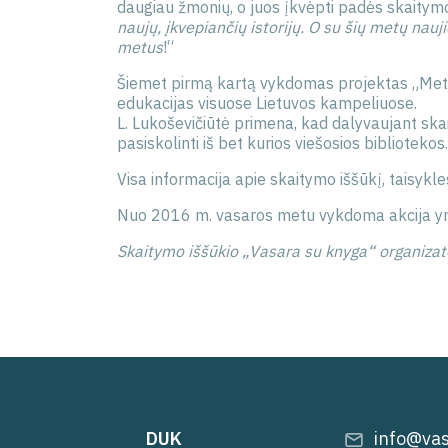
daugiau žmonių, o juos įkvėpti padės skaitym
naujų, įkvepiančių istorijų. O su šių metų nau
metus
!“
Šiemet pirmą kartą vykdomas projektas „Meta
edukacijas visuose Lietuvos kampeliuose.
L. Lukoševičiūtė primena, kad dalyvaujant s
pasiskolinti iš bet kurios viešosios biblioteko
Visa informacija apie skaitymo iššūkį, taisykle
Nuo 2016 m. vasaros metu vykdoma akcija yr
Skaitymo iššūkio „Vasara su knyga“ organizat
DUK
info@vas