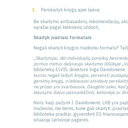
Perskaityk knygą apie laisvę
Be skaitymo ambasadorių rekomendacijų, akcij
sąrašai pagal kiekvieną užduotį.
Skaityk įvairiais formatais
Negali skaityti knygos tradiciniu formatu? Tači
„
Skaitytojai, dėl individualių poreikių besire
pirmus metus dalyvauja skaitymo iššūkyje „V
biblioteką ELVIS, direktorė Inga Davidonienė.
kurios negali laikyti knygos, perversti puslapi
garsinių knygų, o labiausiai atsidavę perskait
ne prizas yra svarbiausia. Daugelis sako, kad 
klausytis išėjus pasivaikščioti, kelionėje ar d
Nors, kaip pažymi I. Davidonienė, LAB yra pajė
mažesnis, nei tiems, kurie gali skaityti įpras
biblioteka pradėjo įgyvendinti ES finansuojamą 
situacija Lietuvoje pagerės.