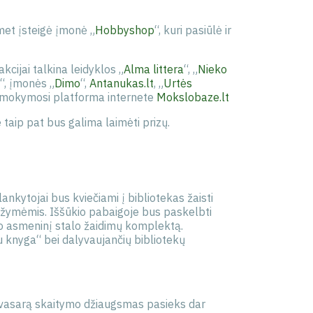
emet įsteigė įmonė „
Hobbyshop
“, kuri pasiūlė ir
kcijai talkina leidyklos „
Alma littera
“, „
Nieko
“, įmonės „
Dimo
“,
Antanukas.lt
, „
Urtės
 mokymosi platforma internete
Mokslobaze.lt
taip pat bus galima laimėti prizų.
kytojai bus kviečiami į bibliotekas žaisti
otažymėmis. Iššūkio pabaigoje bus paskelbti
 po asmeninį stalo žaidimų komplektą.
u knyga“ bei dalyvaujančių bibliotekų
ią vasarą skaitymo džiaugsmas pasieks dar