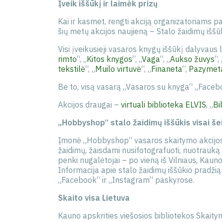
Įveik iššūkį ir laimėk prizų
Kai ir kasmet, rengti akciją organizatoriams p
šių metų akcijos naujieną – Stalo žaidimų iššū
Visi įveikusieji vasaros knygų iššūkį dalyvaus l
rimto
“, „
Kitos knygos
“, „
Vaga
“, „
Aukso žuvys
“, 
tekstilė
“, „
Muilo virtuvė
“, „
Finaneta
“,
Pazymeta
Be to, visą vasarą „Vasaros su knyga“ „Facebo
Akcijos draugai –
virtuali biblioteka ELVIS
, „
Bi
„Hobbyshop“ stalo žaidimų iššūkis visai še
Įmonė „Hobbyshop“ vasaros skaitymo akcijos me
žaidimų, žaisdami nusifotografuoti, nuotrauką 
penki nugalėtojai – po vieną iš Vilniaus, Kaun
Informacija apie stalo žaidimų iššūkio pradži
„Facebook“ ir „Instagram“ paskyrose.
Skaito visa Lietuva
Kauno apskrities viešosios bibliotekos Skaity