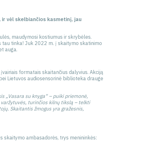
 ir vėl skelbiančios kasmetinį, jau
ulės, maudymosi kostiumus ir skrybėles.
s tau tinka! Juk 2022 m. į skaitymo skatinimo
met auga.
įvairiais formatais skaitančius dalyvius. Akciją
 bei Lietuvos audiosensorinė biblioteka drauge
.
is „Vasara su knyga“ – puiki priemonė,
aržytuvės, turinčios kilnų tikslą – telkti
tojų. Skaitantis žmogus yra gražesnis,
trys skaitymo ambasadorės, trys menininkės: