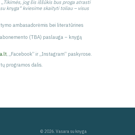
 „
Tikimės, jog šis iššūkis bus proga atrasti
su knyga“ kviesime skaityti toliau – visus
itymo ambasadorėmis bei literatūrines
io abonemento (TBA) paslauga – knygą
.lt
, „Facebook“ ir „Instagram“ paskyrose.
tų programos dalis.
© 2026. Vasara su knyga