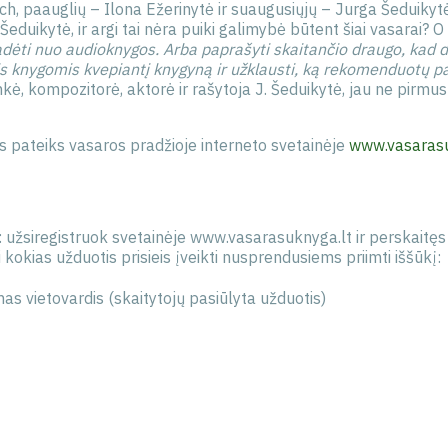
, paauglių – Ilona Ežerinytė ir suaugusiųjų – Jurga Šeduikytė
J. Šeduikytė, ir argi tai nėra puiki galimybė būtent šiai vasarai? 
pradėti nuo audioknygos. Arba paprašyti skaitančio draugo, kad d
is knygomis kvepiantį knygyną ir užklausti, ką rekomenduotų par
ninkė, kompozitorė, aktorė ir rašytoja J. Šeduikytė, jau ne pirm
pateiks vasaros pradžioje interneto svetainėje
www.vasarasu
 užsiregistruok svetainėje www.vasarasuknyga.lt ir perskaitęs 
 kokias užduotis prisieis įveikti nusprendusiems priimti iššūkį:
as vietovardis (skaitytojų pasiūlyta užduotis)