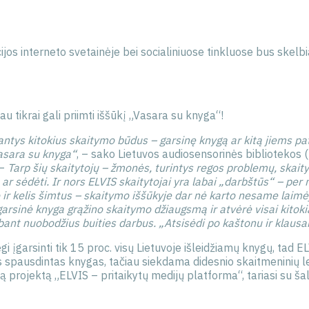
os interneto svetainėje bei socialiniuose tinkluose bus skel
au tikrai gali priimti iššūkį „Vasara su knyga“!
nkantys kitokius skaitymo būdus – garsinę knygą ar kitą jiems 
asara su knyga“
, – sako Lietuvos audiosensorinės bibliotekos (L
 –
Tarp šių skaitytojų – žmonės, turintys regos problemų, skaitym
ų ar sėdėti. Ir nors ELVIS skaitytojai yra labai „darbštūs“ – per
o ir kelis šimtus – skaitymo iššūkyje dar nė karto nesame laimė
garsinė knyga grąžino skaitymo džiaugsmą ir atvėrė visai kitok
irbant nuobodžius buities darbus. „Atsisėdi po kaštonu ir klausa
gi įgarsinti tik 15 proc. visų Lietuvoje išleidžiamų knygų, tad 
tas spausdintas knygas, tačiau siekdama didesnio skaitmeninių 
projektą „ELVIS – pritaikytų medijų platforma“, tariasi su šalies