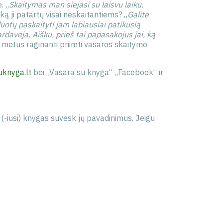
. „
Skaitymas man siejasi su laisvu laiku.
O ką ji patartų visai neskaitantiems? „
Galite
uotų paskaityti jam labiausiai patikusią
davėja. Aišku, prieš tai papasakojus jai, ką
us metus raginanti priimti vasaros skaitymo
knyga.lt
bei „Vasara su knyga“ „Facebook“ ir
(-iusi) knygas suvesk jų pavadinimus. Jeigu