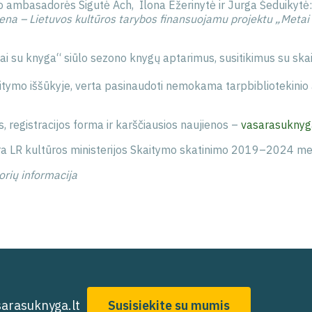
o ambasadorės Sigutė Ach, Ilona Ežerinytė ir Jurga Šeduikytė:
jiena – Lietuvos kultūros tarybos finansuojamu projektu „Metai 
i su knyga“ siūlo sezono knygų aptarimus, susitikimus su ska
kaitymo iššūkyje, verta pasinaudoti nemokama tarpbibliotekin
s.
s, registracijos forma ir karščiausios naujienos –
vasarasuknyga
a LR kultūros ministerijos Skaitymo skatinimo 2019–2024 me
orių informacija
arasuknyga.lt
Susisiekite su mumis