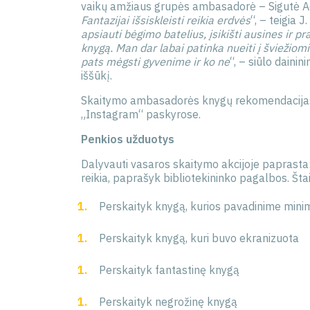
vaikų amžiaus grupės ambasadorė – Sigutė Ach
Fantazijai išsiskleisti reikia erdvės
“, – teigia 
apsiauti bėgimo batelius, įsikišti ausines ir 
knygą. Man dar labai patinka nueiti į šviežiom
pats mėgsti gyvenime ir ko ne
“, – siūlo daini
iššūkį.
Skaitymo ambasadorės knygų rekomendacijas 
„Instagram“ paskyrose.
Penkios užduotys
Dalyvauti vasaros skaitymo akcijoje paprasta:
reikia, paprašyk bibliotekininko pagalbos. Štai
Perskaityk knygą, kurios pavadinime minim
Perskaityk knygą, kuri buvo ekranizuota
Perskaityk fantastinę knygą
Perskaityk negrožinę knygą