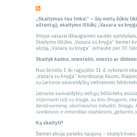
„Skaitymas tau tinka!“ – šių metų šūkiu tiki
aštuntąjį, skaitymo iššūkį „Vasara su knyg
Atėjus vasarai džiaugiamės saulės spinduliai
Skaitymo iššūkis „Vasara su knyga“ šiemet kvi
akciją „Vasara su knyga“ įsitraukė per 30 tūkst
Skaityk kaimo, miestelio, miesto ar didmie
Nuo birželio 1 iki rugpjūčio 31 d. vykstanti ska
„Vasara su knyga“ koordinuoja Kauno, Klaipėdos
su Lietuvos savivaldybių viešosiomis bibliotekom
Lietuvos savivaldybių viešųjų bibliotekų asoci
stiprinanti ryšį su knyga, su kitu žmogumi, ska
bendruomenę, skatinančios tobulėti. Smagu, kad
sveikesnis ir emociškai stabilesnis, gebantis įv
Ką skaityti?
Šiemet akcija pateiks naujovę – skaityti kvie