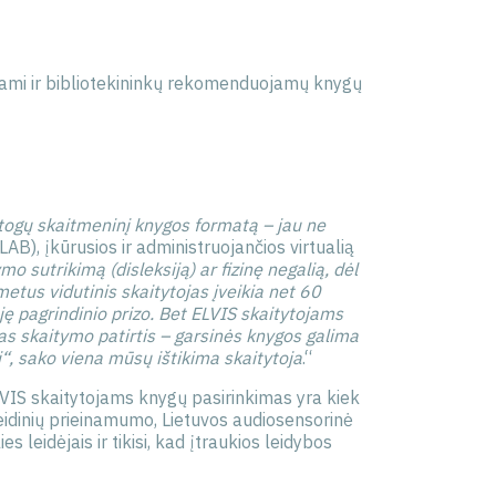
biami ir bibliotekininkų rekomenduojamų knygų
patogų skaitmeninį knygos formatą – jau ne
AB), įkūrusios ir administruojančios virtualią
o sutrikimą (disleksiją) ar fizinę negalią, dėl
 metus vidutinis skaitytojas įveikia net 60
ję pagrindinio prizo. Bet ELVIS skaitytojams
ias skaitymo patirtis – garsinės knygos galima
i“, sako viena mūsų ištikima skaitytoja
.“
ELVIS skaitytojams knygų pasirinkimas yra kiek
leidinių prieinamumo, Lietuvos audiosensorinė
 leidėjais ir tikisi, kad įtraukios leidybos