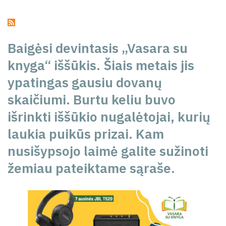
Baigėsi devintasis „Vasara su
knyga“ iššūkis. Šiais metais jis
ypatingas gausiu dovanų
skaičiumi. Burtu keliu buvo
išrinkti iššūkio nugalėtojai, kurių
laukia puikūs prizai. Kam
nusišypsojo laimė galite sužinoti
žemiau pateiktame sąraše.