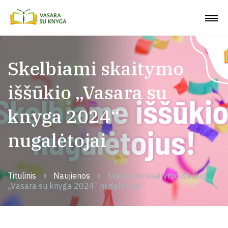
Skelbiami skaitymo
iššūkio „Vasara su
knyga 2024“
nugalėtojai
Titulinis
Naujienos
Skelbiami skaitymo iššūkio
„Vasara su knyga 2024“ nugalėtojai