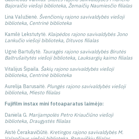
Bajoraičio viešoji biblioteka, Žemaičių Naumiesčio filialas
Lina Valužienė.
Švenčionių rajono savivaldybės viešoji
biblioteka, Centrinė biblioteka
Kamilė Lekstutytė.
Klaipėdos rajono savivaldybės Jono
Lankučio viešoji biblioteka, Dituvos filialas
Ugnė Bartušytė.
Tauragės rajono savivaldybės Birutės
Baltrušaitytės viešoji biblioteka, Lauksargių kaimo filialas
Vitalijus Šipaila.
Šakių rajono savivaldybės viešoji
biblioteka, Centrinė biblioteka
Aurelija Barusaitė.
Plungės rajono savivaldybės viešoji
biblioteka, Miesto filialas
Fujifilm instax mini fotoaparatus laimėjo:
Daniela G.
Marijampolės Petro Kriaučiūno viešoji
biblioteka, Draugystės filialas
Aistė Čerakavičiūtė.
Kretingos rajono savivaldybės M.
Valančiaus viešoji biblioteka, Raguviškių filialas