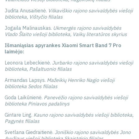
Judita Anusaitienė.
Vilkaviškio rajono savivaldybės viešoji
biblioteka, Vištyčio filialas
Jogaila Malinauskas.
Ukmergės rajono savivaldybės
Vlado Šlaito viešoji biblioteka, Vaikų literatūros skyrius
Išmaniąsias apyrankes Xiaomi Smart Band 7 Pro
laimėjo:
Leonora Lebeckienė.
Jurbarko rajono savivaldybės viešoji
biblioteka, Pašaltuonio filialas
Armandas Lapsys.
Mažeikių Henriko Nagio viešoji
biblioteka Sedos filialas
Goda Laikūnienė.
Panevėžio rajono savivaldybės viešoji
biblioteka Piniavos padalinys
Gintare Ling.
Kauno rajono savivaldybės viešoji biblioteka,
Pagynės filialas
Svetlana Giedraitienė.
Joniškio rajono savivaldybės Jono
Avyžiaus viešoji biblioteka Skaistgirio filialas