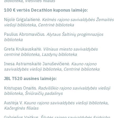
biblioteka, Viešvilės filialas
100 € vertės Decathlon kuponus laimėjo:
Nijolė Grigalaitienė.
Kelmės rajono savivaldybės Žemaitės
viešoji biblioteka, Centrinė biblioteka
Paulius Abromavičius.
Alytaus Šaltinių progimnazijos
biblioteka
Greta Krukauskaitė.
Vilniaus miesto savivaldybės
centrinė biblioteka, Lazdynų biblioteka
Inesa Astramskaitė Januševičienė.
Kauno rajono
savivaldybės viešoji biblioteka, Centrinė biblioteka
JBL T520 ausines laimėjo:
Kristupas Onaitis.
Radviliškio rajono savivaldybės viešoji
biblioteka, Šniūraičių padalinys
Austėja V.
Kauno rajono savivaldybės viešoji biblioteka,
Kačerginės filialas
Gabrielius Vaitkus.
Šilutės rajono savivaldybės Fridricho